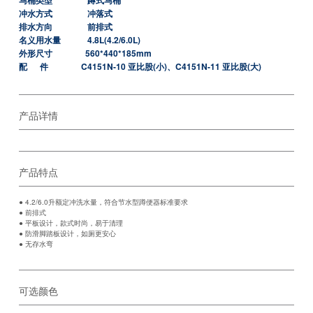
马桶类型
蹲式马桶
冲水方式
冲落式
排水方向
前排式
名义用水量
4.8L(4.2/6.0L)
外形尺寸
560*440*185mm
配 件
C4151N-10 亚比股(小)、C4151N-11 亚比股(大)
产品详情
产品特点
● 4.2/6.0升额定冲洗水量，符合节水型蹲便器标准要求
● 前排式
● 平板设计，款式时尚，易于清理
● 防滑脚踏板设计，如厕更安心
● 无存水弯
可选颜色