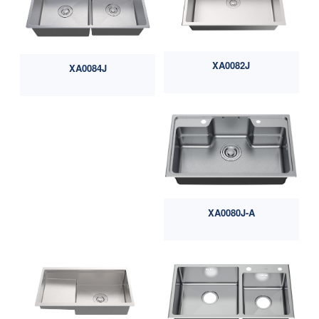
XA0082J
XA0084J
XA0080J-A