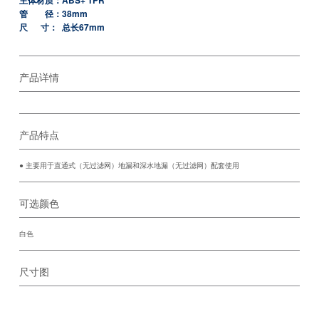
主体材质：ABS+ TPR
管 径：38mm
尺 寸： 总长67mm
产品详情
产品特点
● 主要用于直通式（无过滤网）地漏和深水地漏（无过滤网）配套使用
可选颜色
白色
尺寸图