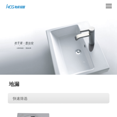
地漏
快速筛选